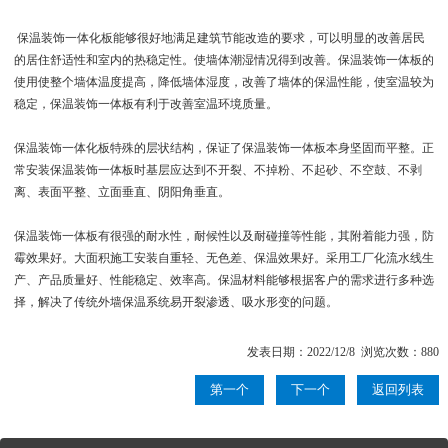
保温装饰一体化板能够很好地满足建筑节能改造的要求，可以明显的改善居民
的居住舒适性和室内的热稳定性。使墙体潮湿情况得到改善。保温装饰一体板的
使用使整个墙体温度提高，降低墙体湿度，改善了墙体的保温性能，使室温较为
稳定，保温装饰一体板有利于改善室温环境质量。
保温装饰一体化板特殊的层状结构，保证了保温装饰一体板本身坚固而平整。正
常安装保温装饰一体板时基层应达到不开裂、不掉粉、不起砂、不空鼓、不剥
离、表面平整、立面垂直、阴阳角垂直。
保温装饰一体板有很强的耐水性，耐候性以及耐碰撞等性能，其附着能力强，防
霉效果好。大面积施工安装自重轻、无色差、保温效果好。采用工厂化流水线生
产、产品质量好、性能稳定、效率高。保温材料能够根据客户的需求进行多种选
择，解决了传统外墙保温系统易开裂渗透、吸水形变的问题。
发表日期：2022/12/8 浏览次数：880
第一个
下一个
返回列表